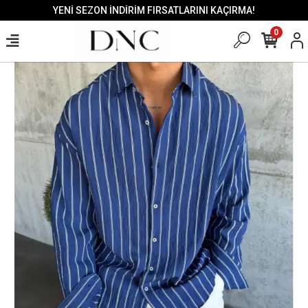
YENİ SEZON İNDİRİM FIRSATLARINI KAÇIRMA!
0