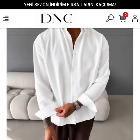
YENİ SEZON İNDİRİM FIRSATLARINI KAÇIRMA!
0