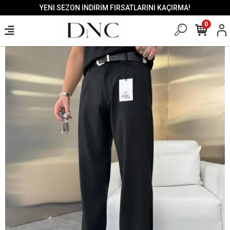
YENİ SEZON İNDİRİM FIRSATLARINI KAÇIRMA!
0