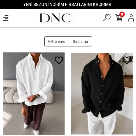
YENİ SEZON İNDİRİM FIRSATLARINI KAÇIRMA!
0
GÖMLEK
Filtreleme
Sıralama